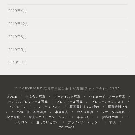
2020年4月
2019年12月
2019年8月
2019年5月
2019年4月
© COPYRIGHT 広島市中区にある写真館|フォトスタジオZENA
HOME
お見合い写真
アーティスト写真
セミヌード、ヌード写真
ビジネスプロフィール写真
プロフィール写真
プロモーションフォト
ヘアメイク
マタニティフォト
写真撮影までの流れ
写真撮影プラ
ン
出張子供、家族写真
家族写真
成人式写真
ブライダル写真
記念写真
写真＝コミュニケーション
ギャラリー
お客様の声
ヘ
アサロン
迷っている方へ
プライバシーポリシー
求人
CONTACT