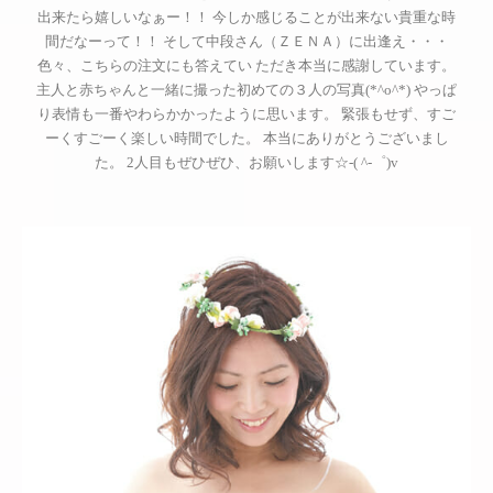
出来たら嬉しいなぁー！！ 今しか感じることが出来ない貴重な時
間だなーって！！ そして中段さん（ＺＥＮＡ）に出逢え・・・
色々、こちらの注文にも答えてい ただき本当に感謝しています。
主人と赤ちゃんと一緒に撮った初めての３人の写真(*^o^*) やっぱ
り表情も一番やわらかかったように思います。 緊張もせず、すご
ーくすごーく楽しい時間でした。 本当にありがとうございまし
た。 2人目もぜひぜひ、お願いします☆-( ^-゜)v