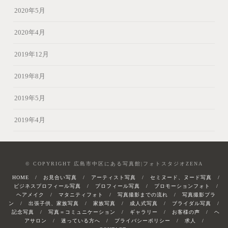
2020年5月
2020年4月
2019年12月
2019年8月
2019年5月
2019年4月
© COPYRIGHT 広島市中区にある写真館|フォトスタジオZENA
HOME
お見合い写真
アーティスト写真
セミヌード、ヌード写真
ビジネスプロフィール写真
プロフィール写真
プロモーションフォト
ヘアメイク
マタニティフォト
写真撮影までの流れ
写真撮影プラ
ン
出張子供、家族写真
家族写真
成人式写真
ブライダル写真
記念写真
写真＝コミュニケーション
ギャラリー
お客様の声
ヘ
アサロン
迷っている方へ
プライバシーポリシー
求人