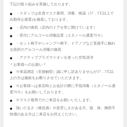
下記の取り組みを実施しております。
・スタッフは全員マスク着用、消毒、検温（37．5℃以上で
出勤停止措置)を徹底しております。
・店内の換気（店内のドアを常に開けています）
・受付にアルコール消毒設置（エタノール濃度70％）
・セット椅子やシャンプー椅子、ドアノブなど直接手に触れ
る箇所のアルコール消毒の徹底
・アクティブプラズマイオンを使った空気清浄
＊お客様へのお願い＊
※体温測定（非接触型）誠に申し訳ありませんが37．5℃以
上の方は施術をお断りさせていただきます。
※お客様へは来店時とお会計の際に手指消毒（エタノール濃
度70％）をお願いしております。
※マスク着用でのご来店をお願いいたします。
強いだるさ（倦怠感）や息苦しさがある方。咳、痰、胸部不
快感のある方はご来店をお控えください。